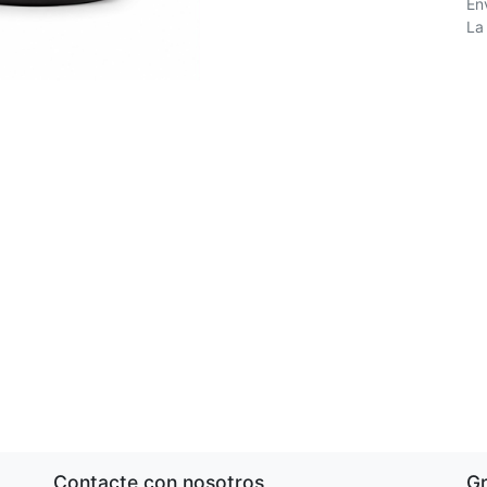
Env
La
Contacte con nosotros
G