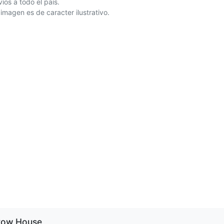
íos a todo el país.
 imagen es de caracter ilustrativo.
row House